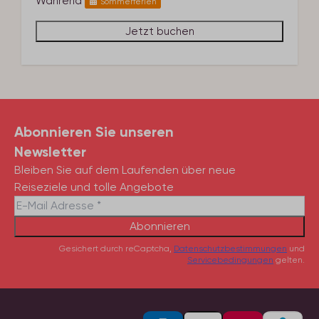
Während
Sommerferien
Jetzt buchen
Abonnieren Sie unseren
Newsletter
Bleiben Sie auf dem Laufenden über neue
Reiseziele und tolle Angebote
Abonnieren
Gesichert durch reCaptcha,
Datenschutzbestimmungen
und
Servicebedingungen
gelten.