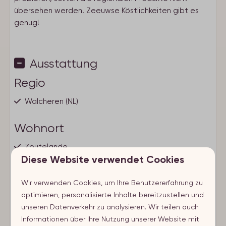
übersehen werden. Zeeuwse Köstlichkeiten gibt es
genug!
Ausstattung
Regio
Walcheren (NL)
Wohnort
Zoutelande
Diese Website verwendet Cookies
Im Nähe von
Wir verwenden Cookies, um Ihre Benutzererfahrung zu
Zeig mehr ↓
< Weniger als 1 km vom Stadtzentrum
optimieren, personalisierte Inhalte bereitzustellen und
< 500 meter zum Strand
unseren Datenverkehr zu analysieren. Wir teilen auch
Informationen über Ihre Nutzung unserer Website mit