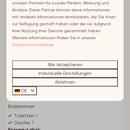
Einrichtungen
unseren Partnern für soziale Medien, Werbung und
Analyse. Diese Partner können diese Informationen
Heizung
mit anderen Informationen kombinieren, die Sie ihnen
Eigener Eingang
zur Verfügung gestellt haben oder die sie aufgrund
Basisausstattung
Ihrer Nutzung ihrer Dienste gesammelt haben.
Raumgestaltung
Rauchmelder
Weitere Informationen finden Sie in unserer
Rauchen nicht erlaubt
Erdgeschoss
Datenschutzrichtlinie
.
Wlan
Parkplatz neben Akkommodation
Schlafzimmer
Alle akzeptieren
Art des Aufenthalts
Einzelbett: 1
Individuelle Einstellungen
Apartment
Ablehnen
Schlafzimmer
DE
Doppelbett: 1
Küche
Badezimmer
Kombi-Mikrowelle
Spülmaschine
Toiletten: 1
Gefrierfach/schrank
Dusche: 1
Toaster
Energie-Label: