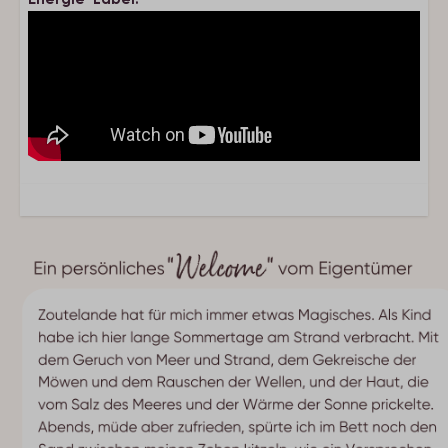
Nespresso
Filter kaffeemachine
Komplettes Kücheninventar
Küche
Gesellschaft
Haustier erlaubt
Wohnbereich
Smart Tv
Google Chromecast
Ausländische Fernseher
Flachbild-TV
Wohnzimmer
Badezimmer