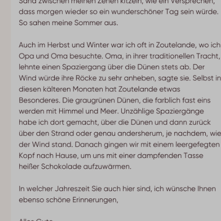
Toiletten: 1
Dusche: 1
Badezimmer: 1
Schlafzimmer
Einzelbett: 1
Doppelbett: 1
Anzahl Betten: 2
Bezogen Betten
Schlafzimmer: 2
Barrierefreiheit
Erdgeschoss
Außenbereich
Terrasse