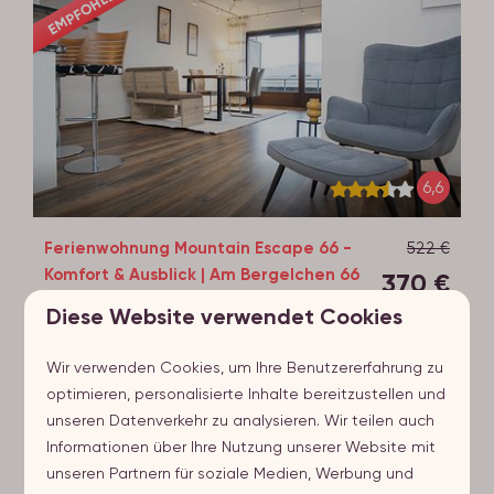
EMPFOHLEN
6,6
Ferienwohnung Mountain Escape 66 -
522 €
Komfort & Ausblick | Am Bergelchen 66
370 €
Niedersfeld Winterberg
Diese Website verwendet Cookies
Deutschland, Sauerland, Winterberg
Wir verwenden Cookies, um Ihre Benutzererfahrung zu
4
1
Nein
Ja
1
optimieren, personalisierte Inhalte bereitzustellen und
Balkon
unseren Datenverkehr zu analysieren. Wir teilen auch
Panoramaaussicht
Informationen über Ihre Nutzung unserer Website mit
unseren Partnern für soziale Medien, Werbung und
Eigener Parkplatz