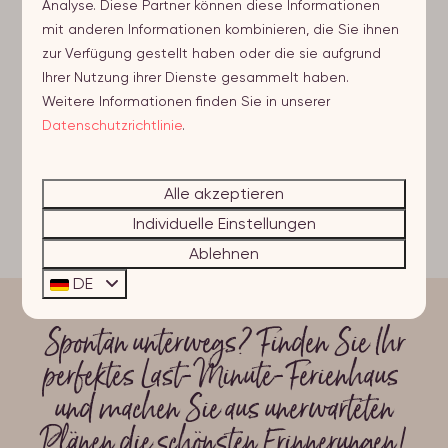
Analyse. Diese Partner können diese Informationen
Fr 14 - Mo 17 August
Sommerferien
mit anderen Informationen kombinieren, die Sie ihnen
zur Verfügung gestellt haben oder die sie aufgrund
Ansehen
Jetzt buchen
Ihrer Nutzung ihrer Dienste gesammelt haben.
Weitere Informationen finden Sie in unserer
Datenschutzrichtlinie
.
Mehr Ergebnisse
Alle akzeptieren
Individuelle Einstellungen
Ablehnen
DE
Spontan unterwegs? Finden Sie Ihr
perfektes Last-Minute-Ferienhaus
und machen Sie aus unerwarteten
Plänen die schönsten Erinnerungen!