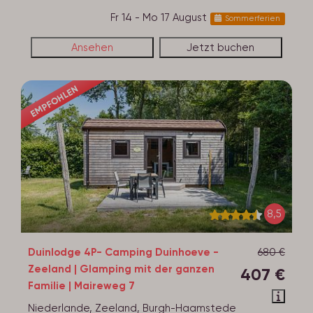
Fr 14 - Mo 17 August
Sommerferien
Ansehen
Jetzt buchen
EMPFOHLEN
8,5
Duinlodge 4P- Camping Duinhoeve -
680 €
Zeeland | Glamping mit der ganzen
407 €
Familie | Maireweg 7
Niederlande, Zeeland, Burgh-Haamstede