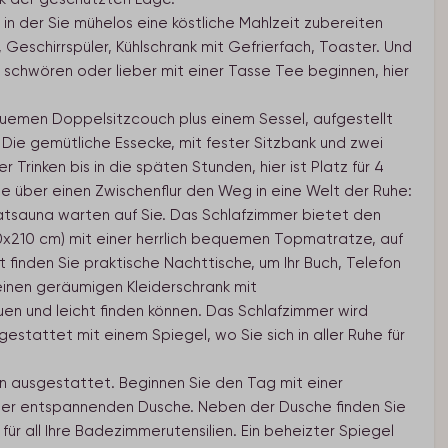
in der Sie mühelos eine köstliche Mahlzeit zubereiten
Geschirrspüler, Kühlschrank mit Gefrierfach, Toaster. Und
e schwören oder lieber mit einer Tasse Tee beginnen, hier
uemen Doppelsitzcouch plus einem Sessel, aufgestellt
Die gemütliche Essecke, mit fester Sitzbank und zwei
r Trinken bis in die späten Stunden, hier ist Platz für 4
e über einen Zwischenflur den Weg in eine Welt der Ruhe:
atsauna warten auf Sie. Das Schlafzimmer bietet den
x210 cm) mit einer herrlich bequemen Topmatratze, auf
finden Sie praktische Nachttische, um Ihr Buch, Telefon
es einen geräumigen Kleiderschrank mit
uen und leicht finden können. Das Schlafzimmer wird
stattet mit einem Spiegel, wo Sie sich in aller Ruhe für
n ausgestattet. Beginnen Sie den Tag mit einer
ner entspannenden Dusche. Neben der Dusche finden Sie
r all Ihre Badezimmerutensilien. Ein beheizter Spiegel