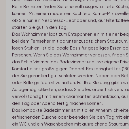
Beim Betreten finden Sie eine voll ausgestattete Küche, 
können. Mit einem modernen Kochfeld, Kombi-Mikrowelle, 
ob Sie nun ein Nespresso-Liebhaber sind, auf Filterkaffe
starten Sie gut in den Tag.
Das Wohnzimmer lädt zum Entspannen ein mit einer beq
bei dem Fernseher mit darunter zusätzlichem Stauraum. 
losen Stühlen, ist die ideale Basis für geselliges Essen ode
Personen. Wenn Sie das Wohnzimmer verlassen, finden Si
das Schlafzimmer, das Badezimmer und Ihre eigene Priv
Komfort eines großzügigen Doppel-Boxspringbettes (180
der Sie garantiert gut schlafen werden. Neben dem Bett 
oder Brille griffbereit zu halten. Für Ihre Kleidung gibt 
Ablagemöglichkeiten, sodass Sie alles ordentlich versta
vervollständigt mit einem charmanten Schminktisch, ausge
den Tag oder Abend fertig machen können.
Das kompakte Badezimmer ist mit allen Annehmlichkeite
erfrischenden Dusche oder beenden Sie den Tag mit ei
ein WC und ein Waschbecken mit ausreichend Stauraum fü