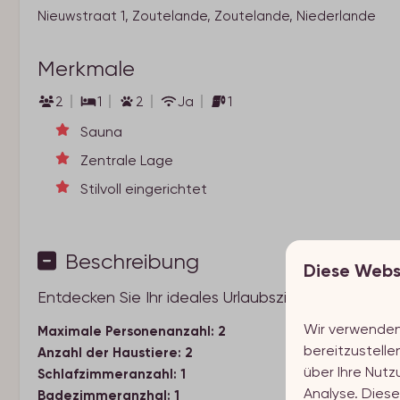
Nieuwstraat 1, Zoutelande, Zoutelande, Niederlande
Merkmale
2
1
2
Ja
1
Sauna
Zentrale Lage
Stilvoll eingerichtet
Beschreibung
Diese Webs
Entdecken Sie Ihr ideales Urlaubsziel im charman
Wir verwenden 
Maximale Personenanzahl: 2
bereitzustelle
Anzahl der Haustiere: 2
über Ihre Nutz
Schlafzimmeranzahl: 1
Analyse. Dies
Badezimmeranzhal: 1