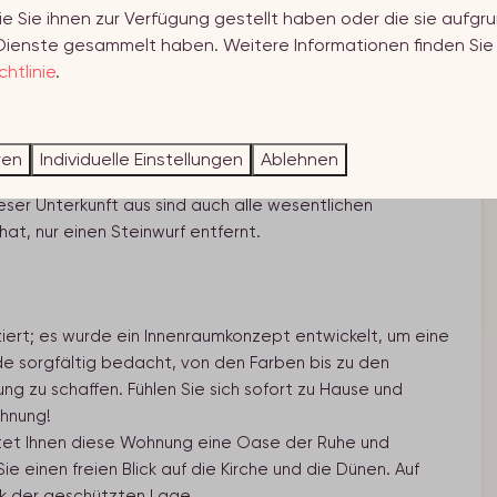
ie Sie ihnen zur Verfügung gestellt haben oder die sie aufgru
Dienste gesammelt haben. Weitere Informationen finden Sie 
htlinie
.
d, in dieser Ferienwohnung sind Sie nur wenige Schritte
it den meisten Sonnenstunden der Niederlande führt.
ren
Individuelle Einstellungen
Ablehnen
en Zoutelande, einem Ort, der die Ruhe der
ser Unterkunft aus sind auch alle wesentlichen
at, nur einen Steinwurf entfernt.
ziert; es wurde ein Innenraumkonzept entwickelt, um eine
de sorgfältig bedacht, von den Farben bis zu den
zu schaffen. Fühlen Sie sich sofort zu Hause und
ohnung!
etet Ihnen diese Wohnung eine Oase der Ruhe und
 einen freien Blick auf die Kirche und die Dünen. Auf
nk der geschützten Lage.