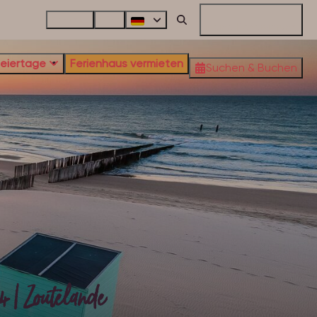
Kontakt
FAQ
Meine Reservierung
Feiertage
Ferienhaus vermieten
Suchen & Buchen
4 | Zoutelande