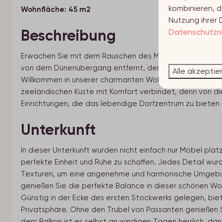
kombinieren, d
Wohnfläche: 45 m2
Nutzung ihrer 
Beschreibung
Datenschutzric
Erwachen Sie mit dem Rauschen des Meeres im Hintergrun
von dem Dünenübergang entfernt, der Sie zum Strand m
Alle akzeptie
Willkommen in unserer charmanten Wohnung im malerisch
zeeländischen Küste mit Komfort verbindet, denn von die
Einrichtungen, die das lebendige Dorfzentrum zu bieten h
Unterkunft
In dieser Unterkunft wurden nicht einfach nur Möbel plat
perfekte Einheit und Ruhe zu schaffen. Jedes Detail wur
Texturen, um eine angenehme und harmonische Umgebung 
genießen Sie die perfekte Balance in dieser schönen W
Günstig in der Ecke des ersten Stockwerks gelegen, bi
Privatsphäre. Ohne den Trubel von Passanten genießen Sie
dem Balkon ist es selbst an windigen Tagen herrlich, da