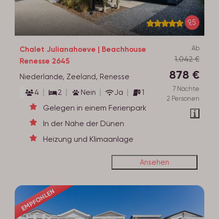
9,5
Ab
Chalet Julianahoeve | Beachhouse
1.042 €
Renesse 2645
878 €
Niederlande, Zeeland, Renesse
7 Nächte
4
2
Nein
Ja
1
2 Personen
Gelegen in einem Ferienpark
In der Nähe der Dünen
Heizung und Klimaanlage
Ansehen
EMPFOHLEN