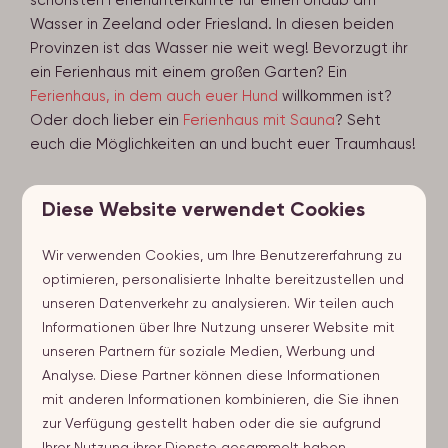
Wasser in Zeeland oder Friesland. In diesen beiden
Provinzen ist das Wasser nie weit weg! Bevorzugt ihr
ein Ferienhaus mit einem großen Garten? Ein
Ferienhaus, in dem auch euer Hund
willkommen ist?
Oder doch lieber ein
Ferienhaus mit Sauna
? Seht
euch die Möglichkeiten an und bucht euer Traumhaus!
Diese Website verwendet Cookies
Bekijk onze vakantiehuizen
Wir verwenden Cookies, um Ihre Benutzererfahrung zu
optimieren, personalisierte Inhalte bereitzustellen und
unseren Datenverkehr zu analysieren. Wir teilen auch
Informationen über Ihre Nutzung unserer Website mit
unseren Partnern für soziale Medien, Werbung und
Analyse. Diese Partner können diese Informationen
mit anderen Informationen kombinieren, die Sie ihnen
zur Verfügung gestellt haben oder die sie aufgrund
Ihrer Nutzung ihrer Dienste gesammelt haben.