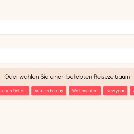
Oder wählen Sie einen beliebten Reisezeitraum
tschen Einheit
Autumn holiday
Weihnachten
New year